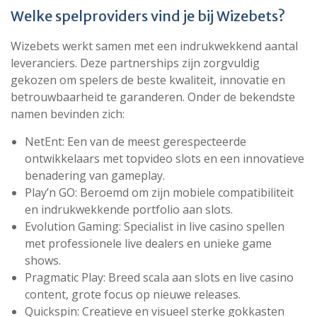
Welke spelproviders vind je bij Wizebets?
Wizebets werkt samen met een indrukwekkend aantal
leveranciers. Deze partnerships zijn zorgvuldig
gekozen om spelers de beste kwaliteit, innovatie en
betrouwbaarheid te garanderen. Onder de bekendste
namen bevinden zich:
NetEnt: Een van de meest gerespecteerde
ontwikkelaars met topvideo slots en een innovatieve
benadering van gameplay.
Play’n GO: Beroemd om zijn mobiele compatibiliteit
en indrukwekkende portfolio aan slots.
Evolution Gaming: Specialist in live casino spellen
met professionele live dealers en unieke game
shows.
Pragmatic Play: Breed scala aan slots en live casino
content, grote focus op nieuwe releases.
Quickspin: Creatieve en visueel sterke gokkasten