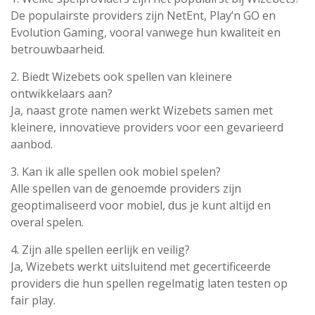
De populairste providers zijn NetEnt, Play’n GO en
Evolution Gaming, vooral vanwege hun kwaliteit en
betrouwbaarheid.
2. Biedt Wizebets ook spellen van kleinere
ontwikkelaars aan?
Ja, naast grote namen werkt Wizebets samen met
kleinere, innovatieve providers voor een gevarieerd
aanbod.
3. Kan ik alle spellen ook mobiel spelen?
Alle spellen van de genoemde providers zijn
geoptimaliseerd voor mobiel, dus je kunt altijd en
overal spelen.
4. Zijn alle spellen eerlijk en veilig?
Ja, Wizebets werkt uitsluitend met gecertificeerde
providers die hun spellen regelmatig laten testen op
fair play.