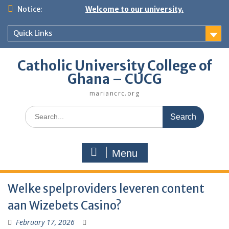
Skip
Notice:
Welcome to our university.
to
content
Quick Links
Catholic University College of
Ghana – CUCG
mariancrc.org
Search
for:
Menu
Welke spelproviders leveren content
aan Wizebets Casino?
February 17, 2026