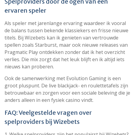
Spelproviders door de ogen van een
ervaren speler
Als speler met jarenlange ervaring waardeer ik vooral
de balans tussen bekende klassiekers en frisse nieuwe
titels. Bij Wizebets kan ik genieten van vertrouwde
spellen zoals Starburst, maar ook nieuwe releases van
Pragmatic Play ontdekken zonder dat ik het overzicht
verlies. Die mix zorgt dat het leuk blijft en ik altijd iets
nieuws kan proberen.
Ook de samenwerking met Evolution Gaming is een
groot pluspunt. De live blackjack- en roulettetafels zijn
betrouwbaar en zorgen voor een sociale beleving die je
anders alleen in een fysiek casino vindt.
FAQ: Veelgestelde vragen over
spelproviders bij Wizebets
1. Welke spelproviders zijn het populairst bij Wizebets?