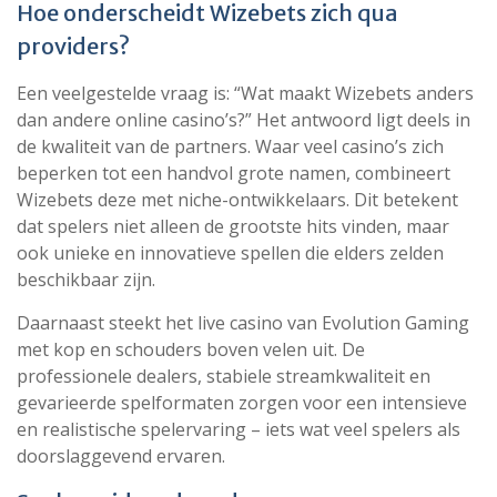
Hoe onderscheidt Wizebets zich qua
providers?
Een veelgestelde vraag is: “Wat maakt Wizebets anders
dan andere online casino’s?” Het antwoord ligt deels in
de kwaliteit van de partners. Waar veel casino’s zich
beperken tot een handvol grote namen, combineert
Wizebets deze met niche-ontwikkelaars. Dit betekent
dat spelers niet alleen de grootste hits vinden, maar
ook unieke en innovatieve spellen die elders zelden
beschikbaar zijn.
Daarnaast steekt het live casino van Evolution Gaming
met kop en schouders boven velen uit. De
professionele dealers, stabiele streamkwaliteit en
gevarieerde spelformaten zorgen voor een intensieve
en realistische spelervaring – iets wat veel spelers als
doorslaggevend ervaren.