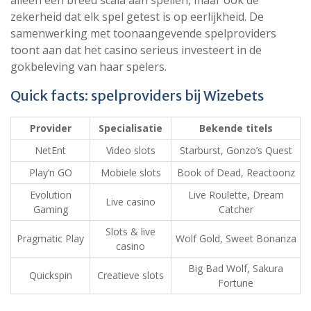
alleen een breed scala aan spellen, maar ook de
zekerheid dat elk spel getest is op eerlijkheid. De
samenwerking met toonaangevende spelproviders
toont aan dat het casino serieus investeert in de
gokbeleving van haar spelers.
Quick facts: spelproviders bij Wizebets
Provider
Specialisatie
Bekende titels
NetEnt
Video slots
Starburst, Gonzo’s Quest
Play’n GO
Mobiele slots
Book of Dead, Reactoonz
Evolution
Live Roulette, Dream
Live casino
Gaming
Catcher
Slots & live
Pragmatic Play
Wolf Gold, Sweet Bonanza
casino
Big Bad Wolf, Sakura
Quickspin
Creatieve slots
Fortune