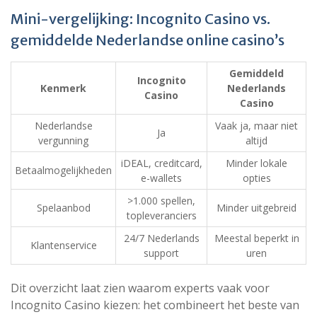
Mini-vergelijking: Incognito Casino vs.
gemiddelde Nederlandse online casino’s
Gemiddeld
Incognito
Kenmerk
Nederlands
Casino
Casino
Nederlandse
Vaak ja, maar niet
Ja
vergunning
altijd
iDEAL, creditcard,
Minder lokale
Betaalmogelijkheden
e-wallets
opties
>1.000 spellen,
Spelaanbod
Minder uitgebreid
topleveranciers
24/7 Nederlands
Meestal beperkt in
Klantenservice
support
uren
Dit overzicht laat zien waarom experts vaak voor
Incognito Casino kiezen: het combineert het beste van