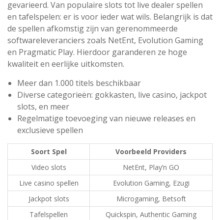
gevarieerd. Van populaire slots tot live dealer spellen
en tafelspelen: er is voor ieder wat wils. Belangrijk is dat
de spellen afkomstig zijn van gerenommeerde
softwareleveranciers zoals NetEnt, Evolution Gaming
en Pragmatic Play. Hierdoor garanderen ze hoge
kwaliteit en eerlijke uitkomsten.
Meer dan 1.000 titels beschikbaar
Diverse categorieën: gokkasten, live casino, jackpot
slots, en meer
Regelmatige toevoeging van nieuwe releases en
exclusieve spellen
Soort Spel
Voorbeeld Providers
Video slots
NetEnt, Play’n GO
Live casino spellen
Evolution Gaming, Ezugi
Jackpot slots
Microgaming, Betsoft
Tafelspellen
Quickspin, Authentic Gaming