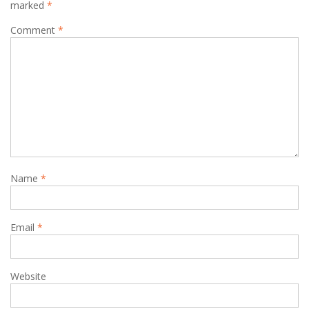
marked
*
Comment
*
Name
*
Email
*
Website