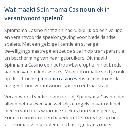
Wat maakt Spinmama Casino uniek in
verantwoord spelen?
Spinmama Casino richt zich nadrukkelijk op een veilige
en verantwoorde speelomgeving voor Nederlandse
spelers. Met een geldige licentie en strenge
beveiligingsmaatregelen zet de site in op transparantie
en bescherming van haar gebruikers. Dit maakt
Spinmama Casino een betrouwbare optie in het brede
aanbod van online casino’s. Meer informatie vind je ook
op de officiële
spinmama casino
website, die duidelijk
aangeeft hoe verantwoord spelen centraal staat.
Verantwoord spelen betekent bij Spinmama Casino niet
alleen het naleven van wettelijke regels, maar ook het
bieden van tools waarmee spelers hun speelgedrag
kunnen monitoren en beperken. De focus ligt op het
voorkomen van problematisch gokgedrag zonder