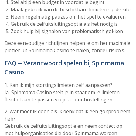
Stel altijd een budget in voordat je begint
Maak gebruik van de beschikbare limieten op de site
Neem regelmatig pauzes om het spel te evalueren
Gebruik de zelfuitsluitingsoptie als het nodig is
Zoek hulp bij signalen van problematisch gokken
Deze eenvoudige richtlijnen helpen je om het maximale
plezier uit Spinmama Casino te halen, zonder risico’s.
FAQ – Verantwoord spelen bij Spinmama
Casino
1. Kan ik mijn stortingslimieten zelf aanpassen?
Ja, Spinmama Casino stelt je in staat om je limieten
flexibel aan te passen via je accountinstellingen.
2. Wat moet ik doen als ik denk dat ik een gokprobleem
heb?
Gebruik de zelfuitsluitingsoptie en neem contact op
met hulporganisaties die door Spinmama worden