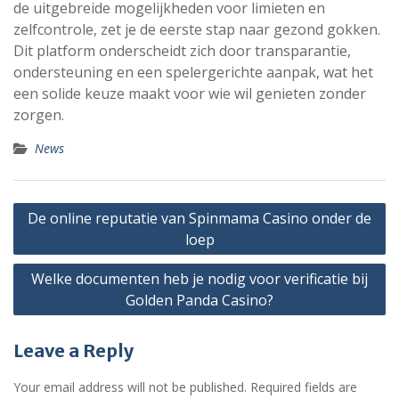
de uitgebreide mogelijkheden voor limieten en
zelfcontrole, zet je de eerste stap naar gezond gokken.
Dit platform onderscheidt zich door transparantie,
ondersteuning en een spelergerichte aanpak, wat het
een solide keuze maakt voor wie wil genieten zonder
zorgen.
News
Post
De online reputatie van Spinmama Casino onder de
navigation
loep
Welke documenten heb je nodig voor verificatie bij
Golden Panda Casino?
Leave a Reply
Your email address will not be published.
Required fields are