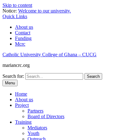
Skip to content
Notice:
Welcome to our university.
Quick Links
About us
Contact
Funding
Mcrc
Catholic University College of Ghana – CUCG
mariancrc.org
Search for:
Menu
Home
About us
Project
Partners
Board of Directors
Training
Mediators
Youth
Outreach