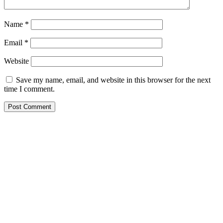
Name
*
Email
*
Website
Save my name, email, and website in this browser for the next
time I comment.