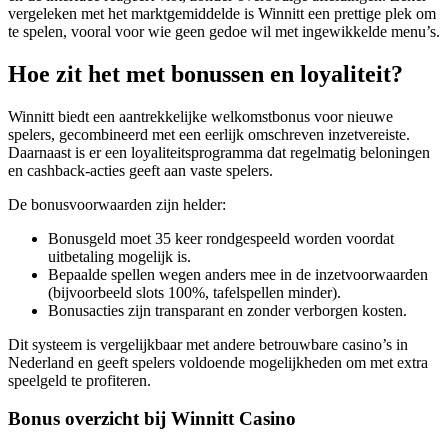
vergeleken met het marktgemiddelde is Winnitt een prettige plek om
te spelen, vooral voor wie geen gedoe wil met ingewikkelde menu’s.
Hoe zit het met bonussen en loyaliteit?
Winnitt biedt een aantrekkelijke welkomstbonus voor nieuwe
spelers, gecombineerd met een eerlijk omschreven inzetvereiste.
Daarnaast is er een loyaliteitsprogramma dat regelmatig beloningen
en cashback-acties geeft aan vaste spelers.
De bonusvoorwaarden zijn helder:
Bonusgeld moet 35 keer rondgespeeld worden voordat
uitbetaling mogelijk is.
Bepaalde spellen wegen anders mee in de inzetvoorwaarden
(bijvoorbeeld slots 100%, tafelspellen minder).
Bonusacties zijn transparant en zonder verborgen kosten.
Dit systeem is vergelijkbaar met andere betrouwbare casino’s in
Nederland en geeft spelers voldoende mogelijkheden om met extra
speelgeld te profiteren.
Bonus overzicht bij Winnitt Casino