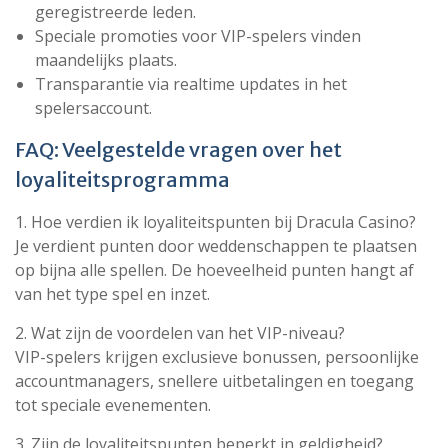
geregistreerde leden.
Speciale promoties voor VIP-spelers vinden
maandelijks plaats.
Transparantie via realtime updates in het
spelersaccount.
FAQ: Veelgestelde vragen over het
loyaliteitsprogramma
1. Hoe verdien ik loyaliteitspunten bij Dracula Casino?
Je verdient punten door weddenschappen te plaatsen
op bijna alle spellen. De hoeveelheid punten hangt af
van het type spel en inzet.
2. Wat zijn de voordelen van het VIP-niveau?
VIP-spelers krijgen exclusieve bonussen, persoonlijke
accountmanagers, snellere uitbetalingen en toegang
tot speciale evenementen.
3. Zijn de loyaliteitspunten beperkt in geldigheid?