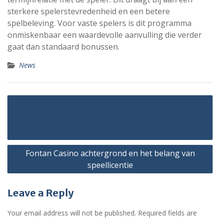
sterkere spelerstevredenheid en een betere
spelbeleving. Voor vaste spelers is dit programma
onmiskenbaar een waardevolle aanvulling die verder
gaat dan standaard bonussen.
News
Post
Chatroulette Only2chat The Safe
navigation
And Nameless Video Chat Various
Fontan Casino achtergrond en het belang van
speellicentie
Leave a Reply
Your email address will not be published.
Required fields are