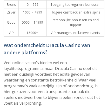
Brons
0 – 999
Toegang tot reguliere bonussen
Zilver
1000 – 4999
Hogere cashback en extra spins
Persoonlijke bonussen en snel
Goud
5000 – 14999
support
VIP
15000+
VIP-manager, exclusieve events
Wat onderscheidt Dracula Casino van
andere platforms?
Veel online casino’s bieden wel een
loyaliteitsprogramma, maar Dracula Casino doet dit
met een duidelijk voordeel: het echte gevoel van
waardering en constante betrokkenheid. Waar veel
programma’s vaak eenzijdig zijn of ondoorzichtig, is
hier gekozen voor een transparante aanpak die
spelers motiveert om te blijven spelen zonder dat het
voelt als verplichting.