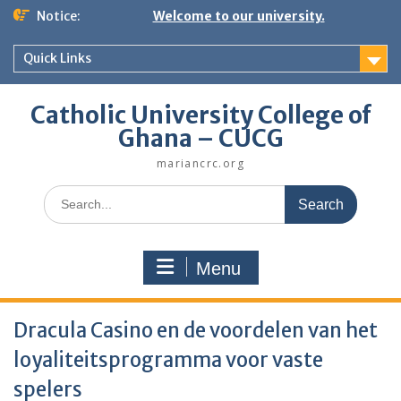
Skip
Notice:
Welcome to our university.
to
content
Quick Links
Catholic University College of
Ghana – CUCG
mariancrc.org
Search
for:
Menu
Dracula Casino en de voordelen van het
loyaliteitsprogramma voor vaste
spelers