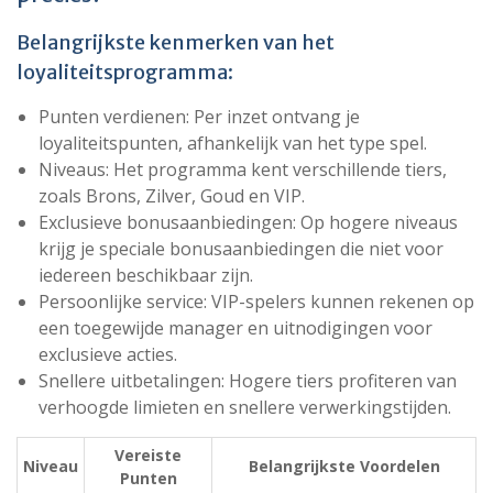
Belangrijkste kenmerken van het
loyaliteitsprogramma:
Punten verdienen: Per inzet ontvang je
loyaliteitspunten, afhankelijk van het type spel.
Niveaus: Het programma kent verschillende tiers,
zoals Brons, Zilver, Goud en VIP.
Exclusieve bonusaanbiedingen: Op hogere niveaus
krijg je speciale bonusaanbiedingen die niet voor
iedereen beschikbaar zijn.
Persoonlijke service: VIP-spelers kunnen rekenen op
een toegewijde manager en uitnodigingen voor
exclusieve acties.
Snellere uitbetalingen: Hogere tiers profiteren van
verhoogde limieten en snellere verwerkingstijden.
Vereiste
Niveau
Belangrijkste Voordelen
Punten