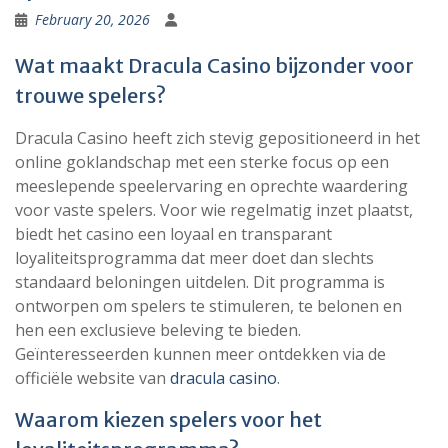
February 20, 2026
Wat maakt Dracula Casino bijzonder voor
trouwe spelers?
Dracula Casino heeft zich stevig gepositioneerd in het
online goklandschap met een sterke focus op een
meeslepende speelervaring en oprechte waardering
voor vaste spelers. Voor wie regelmatig inzet plaatst,
biedt het casino een loyaal en transparant
loyaliteitsprogramma dat meer doet dan slechts
standaard beloningen uitdelen. Dit programma is
ontworpen om spelers te stimuleren, te belonen en
hen een exclusieve beleving te bieden.
Geïnteresseerden kunnen meer ontdekken via de
officiële website van
dracula casino
.
Waarom kiezen spelers voor het