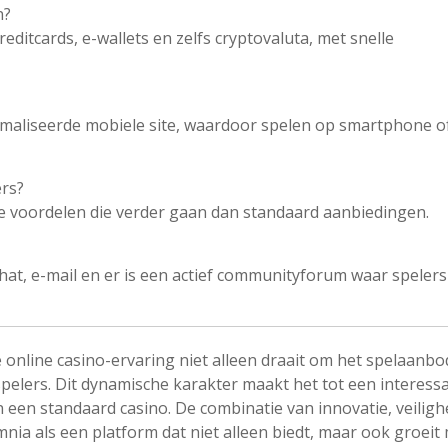
n?
reditcards, e-wallets en zelfs cryptovaluta, met snelle
imaliseerde mobiele site, waardoor spelen op smartphone of
ers?
ve voordelen die verder gaan dan standaard aanbiedingen.
chat, e-mail en er is een actief communityforum waar spelers
 online casino-ervaring niet alleen draait om het spelaanbo
lers. Dit dynamische karakter maakt het tot een interess
 een standaard casino. De combinatie van innovatie, veiligh
nia als een platform dat niet alleen biedt, maar ook groeit