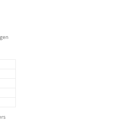
egen
ers