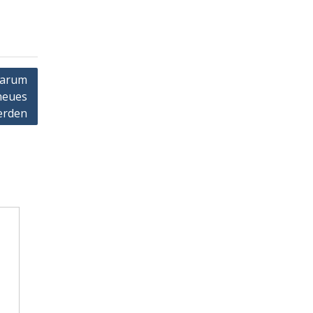
warum
 neues
erden