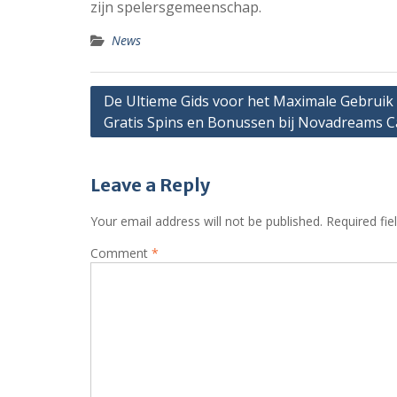
zijn spelersgemeenschap.
News
Post
De Ultieme Gids voor het Maximale Gebruik
Gratis Spins en Bonussen bij Novadreams C
navigation
Leave a Reply
Your email address will not be published.
Required fi
Comment
*