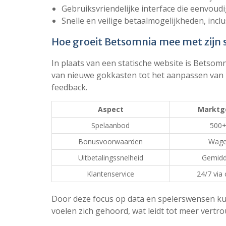
Gebruiksvriendelijke interface die eenvoudi
Snelle en veilige betaalmogelijkheden, inclu
Hoe groeit Betsomnia mee met zijn 
In plaats van een statische website is Betsom
van nieuwe gokkasten tot het aanpassen va
feedback.
Aspect
Marktg
Spelaanbod
500+
Bonusvoorwaarden
Wage
Uitbetalingssnelheid
Gemidd
Klantenservice
24/7 via 
Door deze focus op data en spelerswensen ku
voelen zich gehoord, wat leidt tot meer vertr